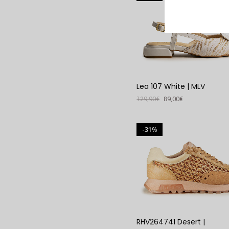
Lea 107 White | MLV
129,90
€
89,00
€
VER PRODUTO
31
%
RHV264741 Desert |