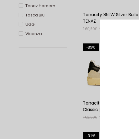
Tenaz Homem
Tenacity 85LW Silver Bullet
Tosca Blu
TENAZ
UGG
160,50
€
99,00
€
Vicenza
VER PRODUTO
39
%
Tenacity 85LM Monochr
Classic | TENAZ
162,50
€
99,00
€
VER PRODUTO
31
%