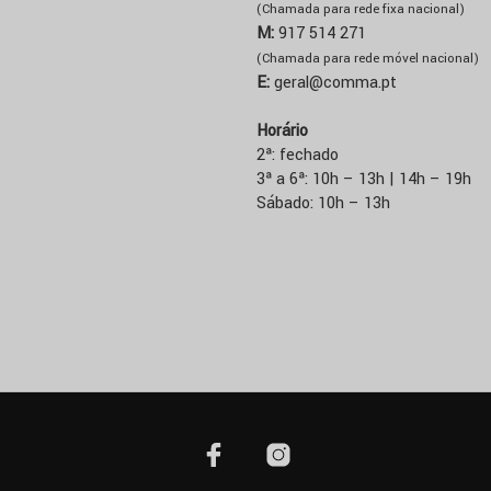
(Chamada para rede fixa nacional)
M:
917 514 271
(Chamada para rede móvel nacional)
E:
geral@comma.pt
Horário
2ª: fechado
3ª a 6ª: 10h – 13h | 14h – 19h
Sábado: 10h – 13h