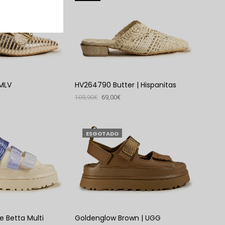
 MLV
HV264790 Butter | Hispanitas
109,90
€
69,00
€
VER PRODUTO
ESGOTADO
e Betta Multi
Goldenglow Brown | UGG