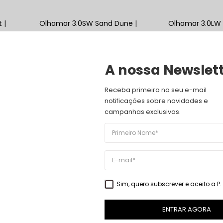
 |
Olhamar 3.0SW Sand Dune |
Olhamar 3.0LW 
TENAZ
TENAZ
144,00
€
99,00
€
153,00
€
99,00
€
VER PRODUTO
VER PRODUTO
A nossa Newslet
39
38
%
%
Receba primeiro no seu e-mail 
notificações sobre novidades e 
campanhas exclusivas.
ome
Tenacity 85PW Cow Pop |
Tenacity 85LW 
TENAZ
Flush | TENAZ
Sim, quero subscrever e aceito a
P
162,50
€
99,00
€
160,50
€
99,00
€
VER PRODUTO
VER PRODUTO
ENTRAR AGORA
19
%