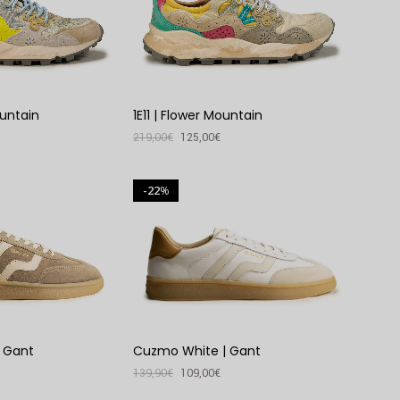
ountain
1E11 | Flower Mountain
219,00
€
125,00
€
VER PRODUTO
22
%
 Gant
Cuzmo White | Gant
139,90
€
109,00
€