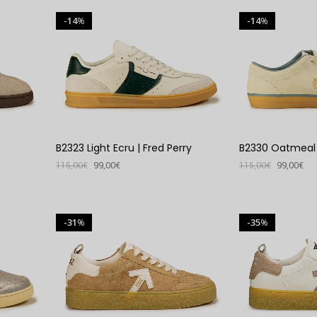
VER PRODUTO
VER PRODUTO
14
14
%
%
B2323 Light Ecru | Fred Perry
B2330 Oatmeal |
115,00
€
99,00
€
115,00
€
99,00
€
VER PRODUTO
VER PRODUTO
31
35
%
%