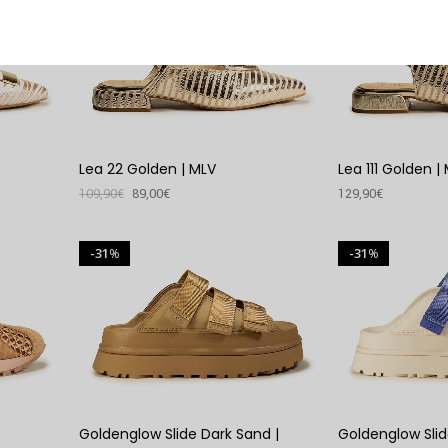
ESGOTADO
Lea 22 Golden | MLV
Lea 111 Golden |
109,90
€
89,00
€
129,90
€
VER PRODUTO
VER PRODUTO
31
31
%
%
Goldenglow Slide Dark Sand |
Goldenglow Slid