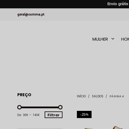
Envio gráti
geral@comma.pt
MULHER
HO
PREÇO
INÍCIO
/
SALDOS
/
PÁGINA 4
25
PREÇO
PREÇO
%
Filtrar
De:
30€
—
140€
MÍNIMO
MÁXIMO