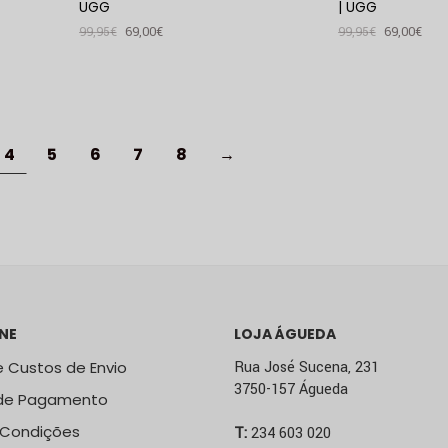
UGG
| UGG
99,95
€
69,00
€
99,95
€
69,00
€
VER PRODUTO
VER PRODUTO
4
5
6
7
8
→
NE
LOJA ÁGUEDA
 Custos de Envio
Rua José Sucena, 231
3750-157 Águeda
de Pagamento
 Condições
T:
234 603 020