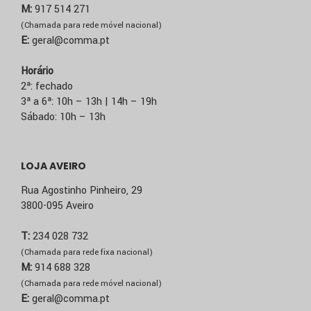
M:
917 514 271
(Chamada para rede móvel nacional)
E:
geral@comma.pt
Horário
2ª: fechado
3ª a 6ª: 10h – 13h | 14h – 19h
Sábado: 10h – 13h
LOJA AVEIRO
Rua Agostinho Pinheiro, 29
3800-095 Aveiro
T:
234 028 732
(Chamada para rede fixa nacional)
M:
914 688 328
(Chamada para rede móvel nacional)
E:
geral@comma.pt