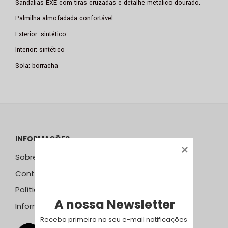
Sandálias EXÉ com tiras cruzadas e detalhe metálico dourado.
Palmilha almofadada confortável.
Exterior: sintético
Interior: sintético
Sola: borracha
INFORMAÇÕES
Sobre Nós
Contactos
Política de Privacidade
A nossa Newsletter
Informação Resolução Litígios
Receba primeiro no seu e-mail notificações 