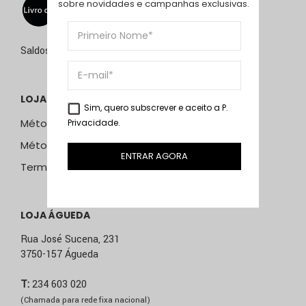
sobre novidades e campanhas exclusivas.
Saldos de 15 de julho a 15 de setembro de 2026
LOJA ONLINE
Sim, quero subscrever e aceito a
P.
Métodos e Custos de Envio
Privacidade
.
Métodos de Pagamento
ENTRAR AGORA
Termos & Condições
LOJA ÁGUEDA
Rua José Sucena, 231
3750-157 Águeda
T:
234 603 020
(Chamada para rede fixa nacional)