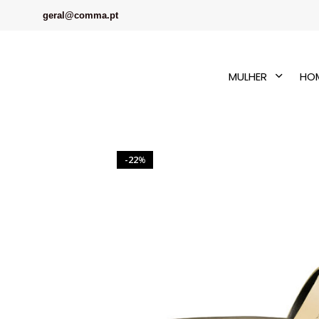
geral@comma.pt
MULHER
HO
22
%