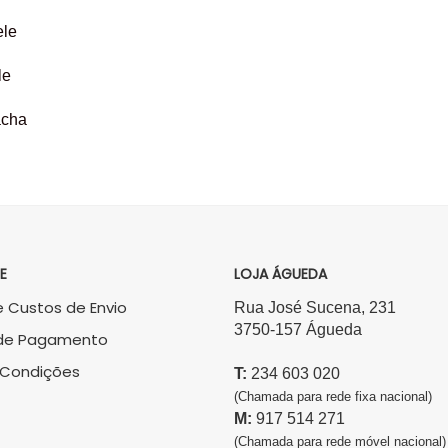
ele
le
acha
E
LOJA ÁGUEDA
 Custos de Envio
Rua José Sucena, 231
3750-157 Águeda
de Pagamento
 Condições
T:
234 603 020
(Chamada para rede fixa nacional)
M:
917 514 271
(Chamada para rede móvel nacional)