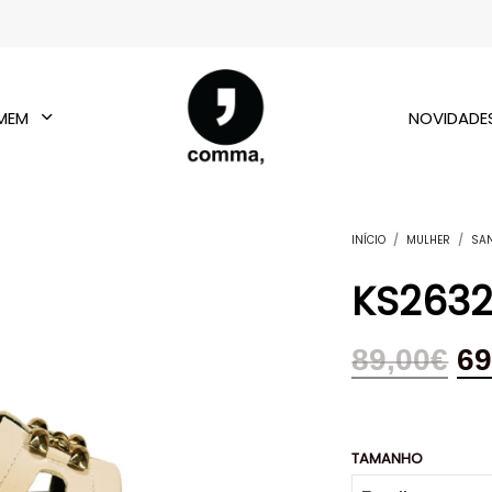
MEM
NOVIDADE
INÍCIO
/
MULHER
/
SA
KS2632
89,00
€
69
TAMANHO