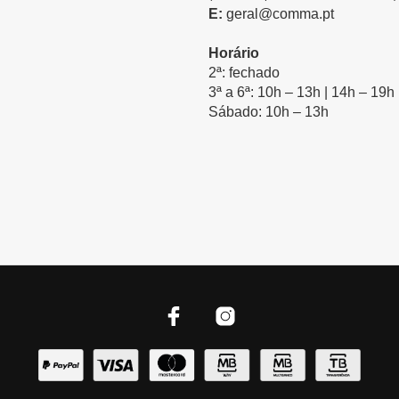
E:
geral@comma.pt
Horário
2ª: fechado
3ª a 6ª: 10h – 13h | 14h – 19h
Sábado: 10h – 13h