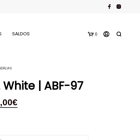
S
SALDOS
0
NDÁLIAS
 White | ABF-97
,00
€