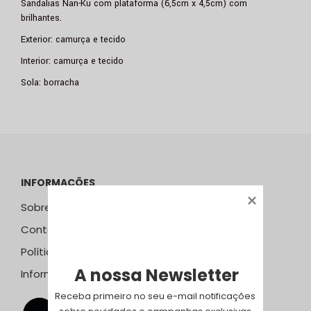
Sandálias Nan-Ku com plataforma (6,5cm x 4,5cm) com
brilhantes.
Exterior: camurça e tecido
Interior: camurça e tecido
Sola: borracha
INFORMAÇÕES
Sobre Nós
Contactos
Política de Privacidade
A nossa Newsletter
Informação Resolução Litígios
Receba primeiro no seu e-mail notificações 