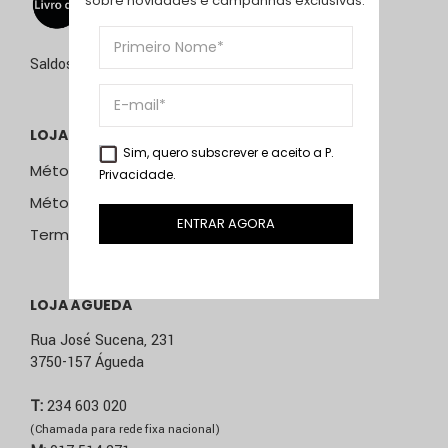
sobre novidades e campanhas exclusivas.
Saldos de 15 de julho a 15 de setembro de 2026
LOJA ONLINE
Sim, quero subscrever e aceito a
P.
Métodos e Custos de Envio
Privacidade
.
Métodos de Pagamento
ENTRAR AGORA
Termos & Condições
LOJA ÁGUEDA
Rua José Sucena, 231
3750-157 Águeda
T:
234 603 020
(Chamada para rede fixa nacional)