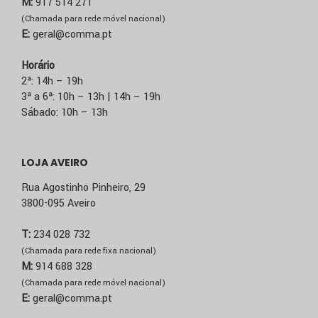
M:
917 514 271
(Chamada para rede móvel nacional)
E:
geral@comma.pt
Horário
2ª: 14h – 19h
3ª a 6ª: 10h – 13h | 14h – 19h
Sábado: 10h – 13h
LOJA AVEIRO
Rua Agostinho Pinheiro, 29
3800-095 Aveiro
T:
234 028 732
(Chamada para rede fixa nacional)
M:
914 688 328
(Chamada para rede móvel nacional)
E:
geral@comma.pt