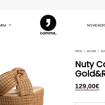
MEM
NOVIDADE
INÍCIO
/
MULHER
/
SA
Nuty C
Gold&
129,00
€