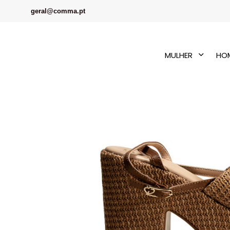
geral@comma.pt
MULHER
HO