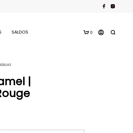
S
SALDOS
0
NDÁLIAS
amel |
Rouge