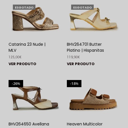
ESGOTADO
ESGOTADO
Catarina 23 Nude |
BHV264701 Butter
MLV
Platino | Hispanitas
125,00
€
119,90
€
VER PRODUTO
VER PRODUTO
26
18
%
%
BHV264650 Avellana
Heaven Multicolor