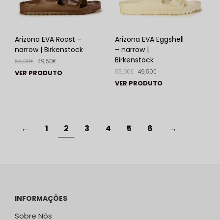
Arizona EVA Roast –
Arizona EVA Eggshell
narrow | Birkenstock
– narrow |
Birkenstock
55,00
€
49,50
€
55,00
€
49,50
€
VER PRODUTO
VER PRODUTO
←
1
2
3
4
5
6
→
INFORMAÇÕES
Sobre Nós