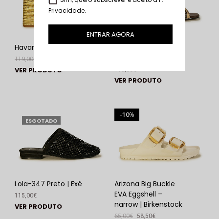
Privacidade
.
ENTRAR AGORA
Havana-077 | Exé
Polina-405 Snake
Bronze | Exé
119,00
€
89,00
€
115,00
€
VER PRODUTO
VER PRODUTO
10
%
ESGOTADO
Lola-347 Preto | Exé
Arizona Big Buckle
EVA Eggshell –
115,00
€
narrow | Birkenstock
VER PRODUTO
65,00
€
58,50
€