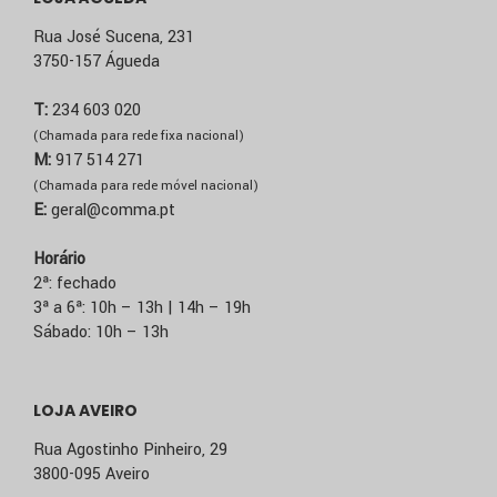
Rua José Sucena, 231
3750-157 Águeda
T:
234 603 020
(Chamada para rede fixa nacional)
M:
917 514 271
(Chamada para rede móvel nacional)
E:
geral@comma.pt
Horário
2ª: fechado
3ª a 6ª: 10h – 13h | 14h – 19h
Sábado: 10h – 13h
LOJA AVEIRO
Rua Agostinho Pinheiro, 29
3800-095 Aveiro