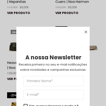
| Hispanitas
Cuero | Noa Harmon
119,90
€
89,00
€
109,00
€
89,00
€
VER PRODUTO
VER PRODUTO
10
%
ESGOTADO
A nossa Newsletter
Heaven Negro Cuero
Katy 485 Silver | Exé
Receba primeiro no seu e-mail notificações 
| Noa Harmon
99,00
€
89,00
€
sobre novidades e campanhas exclusivas.
109,00
€
VER PRODUTO
VER PRODUTO
25
%
ESGOTADO
Sim, quero subscrever e aceito a
P.